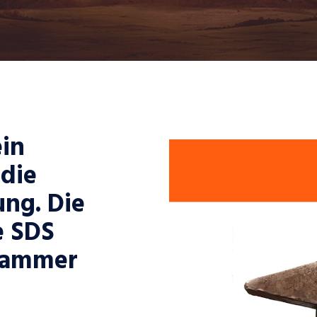
ein
 die
ng. Die
e SDS
hammer